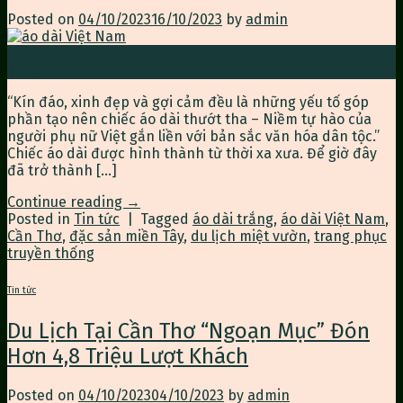
Posted on
04/10/2023
16/10/2023
by
admin
04
Th10
“Kín đáo, xinh đẹp và gợi cảm đều là những yếu tố góp
phần tạo nên chiếc áo dài thướt tha – Niềm tự hào của
người phụ nữ Việt gắn liền với bản sắc văn hóa dân tộc.”
Chiếc áo dài được hình thành từ thời xa xưa. Để giờ đây
đã trở thành […]
Continue reading
→
Posted in
Tin tức
|
Tagged
áo dài trắng
,
áo dài Việt Nam
,
Cần Thơ
,
đặc sản miền Tây
,
du lịch miệt vườn
,
trang phục
truyền thống
Tin tức
Du Lịch Tại Cần Thơ “Ngoạn Mục” Đón
Hơn 4,8 Triệu Lượt Khách
Posted on
04/10/2023
04/10/2023
by
admin