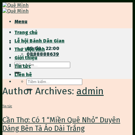
Skip
to
content
Menu
Trang chủ
Lễ hội Bánh Dân Gian
09:00 - 22:00
Thư Viện Ảnh
0888888639
Giới thiệu
Tìm
Tin tức
kiếm:
Liên hê
Tìm
kiếm:
Author Archives:
admin
Tin tức
Cần Thơ: Có 1 “Miền Quê Nhỏ” Duyên
Dáng Bên Tà Áo Dài Trắng