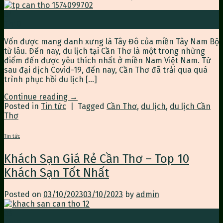
04
Th10
Vốn được mang danh xưng là Tây Đô của miền Tây Nam Bộ
từ lâu. Đến nay, du lịch tại Cần Thơ là một trong những
điểm đến được yêu thích nhất ở miền Nam Việt Nam. Từ
sau đại dịch Covid-19, đến nay, Cần Thơ đã trải qua quá
trình phục hồi du lịch […]
Continue reading
→
Posted in
Tin tức
|
Tagged
Cần Thơ
,
du lịch
,
du lịch Cần
Thơ
Tin tức
Khách Sạn Giá Rẻ Cần Thơ – Top 10
Khách Sạn Tốt Nhất
Posted on
03/10/2023
03/10/2023
by
admin
03
Th10