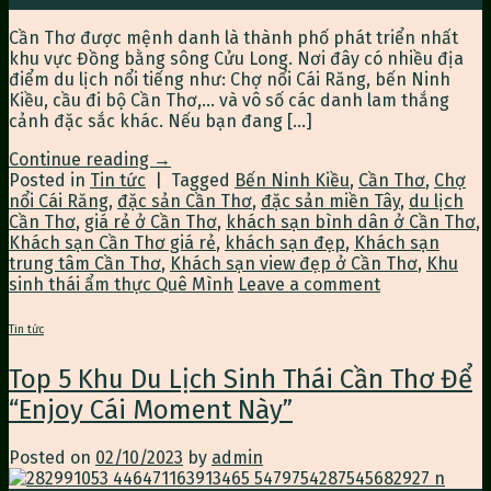
Cần Thơ được mệnh danh là thành phố phát triển nhất
khu vực Đồng bằng sông Cửu Long. Nơi đây có nhiều địa
điểm du lịch nổi tiếng như: Chợ nổi Cái Răng, bến Ninh
Kiều, cầu đi bộ Cần Thơ,… và vô số các danh lam thắng
cảnh đặc sắc khác. Nếu bạn đang […]
Continue reading
→
Posted in
Tin tức
|
Tagged
Bến Ninh Kiều
,
Cần Thơ
,
Chợ
nổi Cái Răng
,
đặc sản Cần Thơ
,
đặc sản miền Tây
,
du lịch
Cần Thơ
,
giá rẻ ở Cần Thơ
,
khách sạn bình dân ở Cần Thơ
,
Khách sạn Cần Thơ giá rẻ
,
khách sạn đẹp
,
Khách sạn
trung tâm Cần Thơ
,
Khách sạn view đẹp ở Cần Thơ
,
Khu
sinh thái ẩm thực Quê Mình
Leave a comment
Tin tức
Top 5 Khu Du Lịch Sinh Thái Cần Thơ Để
“Enjoy Cái Moment Này”
Posted on
02/10/2023
by
admin