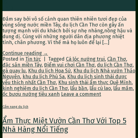
02
Th10
Đắm say bởi vô số cảnh quan thiên nhiên tươi đẹp của
vùng sông nước miền Tây, du lịch Cần Thơ còn gây ấn
tượng mạnh với du khách bởi sự nhẹ nhàng,nồng hậu và
dung dị. Cùng với những người dân địa phương nhiệt
tình, chân phương. Vì thế mà họ luôn để lại […]
Continue reading
→
Posted in
Tin tức
|
Tagged
Cá lóc nướng trui
,
Cần Thơ
,
đặc sản miền Tây
,
Điểm vui chơi Cần Thơ
,
du lịch Cần Thơ
,
gà quay lu
,
Khu du lịch Hoa Sứ
,
Khu du lịch Nhà vườn Thảo
Nguyên
,
khu du lịch Phù Sa
,
Khu du lịch sinh thái được
yêu thích nhất Cần Thơ
,
Khu sinh thái ẩm thực Quê Mình
,
kinh nghiệm du lịch Cần Thơ
,
lẩu bần
,
lẩu cù lao
,
lẩu mắm
,
ốc bươu nướng tiêu xanh
Leave a comment
Cẩm nang du lịch
Ẩm Thực Miệt Vườn Cần Thơ Với Top 5
Nhà Hàng Nổi Tiếng