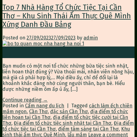
Top 7 Nhà Hàng Tổ Chức Tiệc Tại Cần
Thơ – Khu Sinh Thái Ẩm Thực Quê Mình
Xứng Danh Đầu Bảng
Posted on
27/09/2023
27/09/2023
by
admin
27
Th9
Bạn muốn có một nơi tổ chức những bữa tiệc sinh nhật,
liên hoan thật đúng ý? Vừa thoải mái, nhân viên nồng hậu,
mà giá cả phải hợp lý,… Mọi điều ấy, chỉ để đổi lại là
khoảnh khắc đáng nhớ cùng người thân, bạn bè. Hiểu
được những niềm ôm ấp ủ ấy, […]
Continue reading
→
Posted in
Cẩm nang du lịch
|
Tagged
cách làm ếch chiên
mắm ngon
,
Cần Thơ
,
đặc sản Cần Thơ
,
địa điểm tổ chức
liên hoan tại Cần Thơ
,
địa điểm tổ chức tiệc cưới tại Cần
Thơ
,
Địa điểm tổ chức tiệc sinh nhật tại Cần Thơ
,
Địa điểm
tổ chức tiệc tại Cần Thơ
,
điểm tâm sáng tại Cần Thơ
,
Khu
sinh thái ẩm thực Quê Mình
,
lẩu mắm
Leave a comment