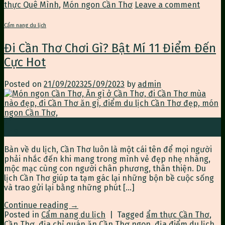
thực Quê Mình
,
Món ngon Cần Thơ
Leave a comment
Cẩm nang du lịch
Đi Cần Thơ Chơi Gì? Bật Mí 11 Điểm Đến
Cực Hot
Posted on
21/09/2023
25/09/2023
by
admin
21
Th9
Bàn về du lịch, Cần Thơ luôn là một cái tên để mọi người
phải nhắc đến khi mang trong mình vẻ đẹp nhẹ nhàng,
mộc mạc cùng con người chân phương, thân thiện. Du
lịch Cần Thơ giúp ta tạm gác lại những bộn bề cuộc sống
và trao gửi lại bằng những phút […]
Continue reading
→
Posted in
Cẩm nang du lịch
|
Tagged
ẩm thực Cần Thơ
,
Cần Thơ
,
địa chỉ quán ăn Cần Thơ ngon
,
địa điểm du lịch