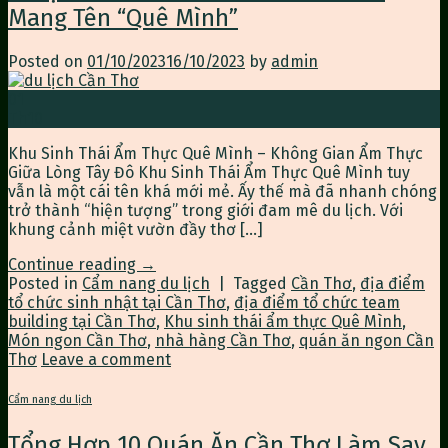
Mang Tên “Quê Mình”
Posted on
01/10/2023
16/10/2023
by
admin
01
Th10
Khu Sinh Thái Ẩm Thực Quê Mình – Không Gian Ẩm Thực
Giữa Lòng Tây Đô Khu Sinh Thái Ẩm Thực Quê Mình tuy
vẫn là một cái tên khá mới mẻ. Ấy thế mà đã nhanh chóng
trở thành “hiện tượng” trong giới đam mê du lịch. Với
khung cảnh miệt vườn đầy thơ […]
Continue reading
→
Posted in
Cẩm nang du lịch
|
Tagged
Cần Thơ
,
địa điểm
tổ chức sinh nhật tại Cần Thơ
,
địa điểm tổ chức team
building tại Cần Thơ
,
Khu sinh thái ẩm thực Quê Mình
,
Món ngon Cần Thơ
,
nhà hàng Cần Thơ
,
quán ăn ngon Cần
Thơ
Leave a comment
Cẩm nang du lịch
Tổng Hợp 10 Quán Ăn Cần Thơ Làm Say