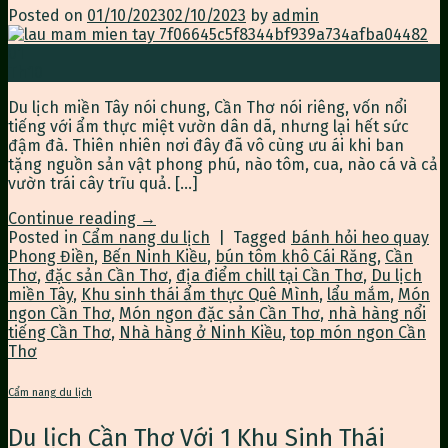
Posted on
01/10/2023
02/10/2023
by
admin
01
Th10
Du lịch miền Tây nói chung, Cần Thơ nói riêng, vốn nổi
tiếng với ẩm thực miệt vườn dân dã, nhưng lại hết sức
đậm đà. Thiên nhiên nơi đây đã vô cùng ưu ái khi ban
tặng nguồn sản vật phong phú, nào tôm, cua, nào cá và cả
vườn trái cây trĩu quả. […]
Continue reading
→
Posted in
Cẩm nang du lịch
|
Tagged
bánh hỏi heo quay
Phong Điền
,
Bến Ninh Kiều
,
bún tôm khô Cái Răng
,
Cần
Thơ
,
đặc sản Cần Thơ
,
địa điểm chill tại Cần Thơ
,
Du lịch
miền Tây
,
Khu sinh thái ẩm thực Quê Mình
,
lẩu mắm
,
Món
ngon Cần Thơ
,
Món ngon đặc sản Cần Thơ
,
nhà hàng nổi
tiếng Cần Thơ
,
Nhà hàng ở Ninh Kiều
,
top món ngon Cần
Thơ
Cẩm nang du lịch
Du lịch Cần Thơ Với 1 Khu Sinh Thái