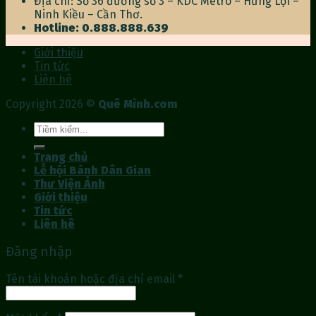
Địa chỉ: Số 36 đường số 3 – KDC Metro – Hưng Lợi –
Ninh Kiều – Cần Thơ.
Hotline: 0.888.888.639
Giới thiệu
Tin tức
Liên hê
Copyright 2026 ©
Quê Mình.com
Tìm
kiếm:
Trang chủ
Lễ hội Bánh Dân Gian
Thư Viện Ảnh
Giới thiệu
Tin tức
Liên hê
Đăng nhập
Tên tài khoản hoặc địa chỉ email
*