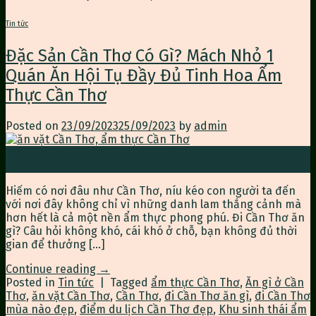
Tin tức
Đặc Sản Cần Thơ Có Gì? Mách Nhỏ 1
Quán Ăn Hội Tụ Đầy Đủ Tinh Hoa Ẩm
Thực Cần Thơ
Posted on
23/09/2023
25/09/2023
by
admin
23
Th9
Hiếm có nơi đâu như Cần Thơ, níu kéo con người ta đến
với nơi đây không chỉ vì những danh lam thắng cảnh mà
hơn hết là cả một nền ẩm thực phong phú. Đi Cần Thơ ăn
gì? Câu hỏi không khó, cái khó ở chỗ, bạn không đủ thời
gian để thưởng […]
Continue reading
→
Posted in
Tin tức
|
Tagged
ẩm thực Cần Thơ
,
Ăn gì ở Cần
Thơ
,
ăn vặt Cần Thơ
,
Cần Thơ
,
đi Cần Thơ ăn gì
,
đi Cần Thơ
mùa nào đẹp
,
điểm du lịch Cần Thơ đẹp
,
Khu sinh thái ẩm