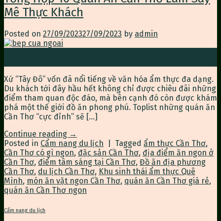
Mê Thực Khách
Posted on
27/09/2023
27/09/2023
by
admin
27
Th9
Xứ “Tây Đô” vốn đã nổi tiếng về văn hóa ẩm thực đa dạng.
Du khách tới đây hầu hết không chỉ được chiêu đãi những
điểm tham quan độc đáo, mà bên cạnh đó còn được khám
phá một thế giới đồ ăn phong phú. Toplist những quán ăn
Cần Thơ “cực đỉnh” sẽ […]
Continue reading
→
Posted in
Cẩm nang du lịch
|
Tagged
ẩm thực Cần Thơ
,
Cần Thơ có gì ngon
,
đặc sản Cần Thơ
,
địa điểm ăn ngon ở
Cần Thơ
,
điểm tâm sáng tại Cần Thơ
,
Đồ ăn địa phương
Cần Thơ
,
du lịch Cần Thơ
,
Khu sinh thái ẩm thực Quê
Mình
,
món ăn vặt ngon Cần Thơ
,
quán ăn Cần Thơ giá rẻ
,
quán ăn Cần Thơ ngon
Cẩm nang du lịch