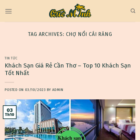
Skip
to
content
TAG ARCHIVES:
CHỢ NỔI CÁI RĂNG
TIN TỨC
Khách Sạn Giá Rẻ Cần Thơ – Top 10 Khách Sạn
Tốt Nhất
POSTED ON
03/10/2023
BY
ADMIN
03
Th10