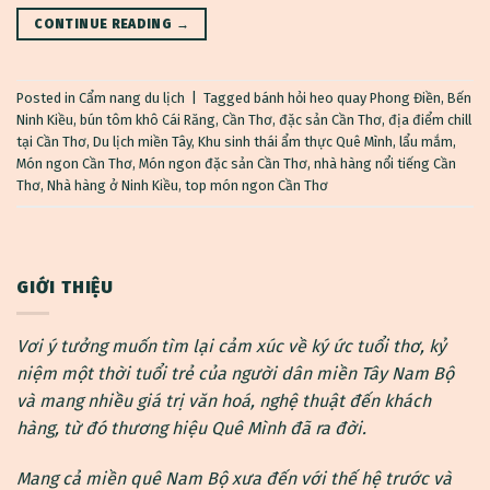
CONTINUE READING
→
Posted in
Cẩm nang du lịch
|
Tagged
bánh hỏi heo quay Phong Điền
,
Bến
Ninh Kiều
,
bún tôm khô Cái Răng
,
Cần Thơ
,
đặc sản Cần Thơ
,
địa điểm chill
tại Cần Thơ
,
Du lịch miền Tây
,
Khu sinh thái ẩm thực Quê Mình
,
lẩu mắm
,
Món ngon Cần Thơ
,
Món ngon đặc sản Cần Thơ
,
nhà hàng nổi tiếng Cần
Thơ
,
Nhà hàng ở Ninh Kiều
,
top món ngon Cần Thơ
GIỚI THIỆU
Vơi ý tưởng muốn tìm lại cảm xúc về ký ức tuổi thơ, kỷ
niệm một thời tuổi trẻ của người dân miền Tây Nam Bộ
và mang nhiều giá trị văn hoá, nghệ thuật đến khách
hàng, từ đó thương hiệu Quê Mình đã ra đời.
Mang cả miền quê Nam Bộ xưa đến với thế hệ trước và