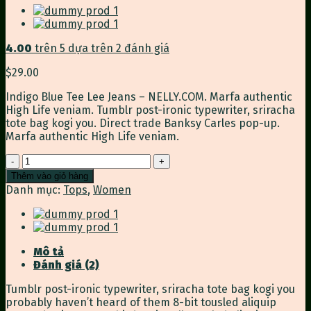
4.00
trên 5 dựa trên
2
đánh giá
$
29.00
Indigo Blue Tee Lee Jeans – NELLY.COM. Marfa authentic
High Life veniam. Tumblr post-ironic typewriter, sriracha
tote bag kogi you. Direct trade Banksy Carles pop-up.
Marfa authentic High Life veniam.
Indigo
Blue
Thêm vào giỏ hàng
Tee
Danh mục:
Tops
,
Women
Lee
Jeans
số
lượng
Mô tả
Đánh giá (2)
Tumblr post-ironic typewriter, sriracha tote bag kogi you
probably haven’t heard of them 8-bit tousled aliquip