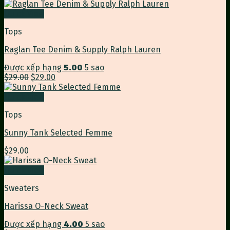
Quick View
Tops
Raglan Tee Denim & Supply Ralph Lauren
Được xếp hạng
5.00
5 sao
Giá
Giá
$
29.00
$
29.00
gốc
hiện
là:
tại
Quick View
$29.00.
là:
Tops
$29.00.
Sunny Tank Selected Femme
$
29.00
Quick View
Sweaters
Harissa O-Neck Sweat
Được xếp hạng
4.00
5 sao