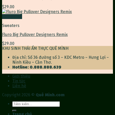
$
29.00
Quick View
Sweaters
Fluro Big Pullover Designers Remix
$
29.00
KHU SINH THÁI ẨM THỰC QUÊ MÌNH
Địa chỉ: Số 36 đường số 3 – KDC Metro – Hưng Lợi –
Ninh Kiều – Cần Thơ.
Hotline: 0.888.888.639
Giới thiệu
Tin tức
Liên hê
Copyright 2026 ©
Quê Mình.com
Tìm
kiếm:
Trang chủ