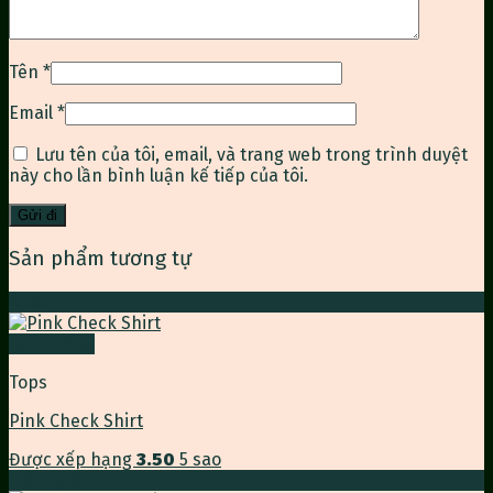
Tên
*
Email
*
Lưu tên của tôi, email, và trang web trong trình duyệt
này cho lần bình luận kế tiếp của tôi.
Sản phẩm tương tự
New
Quick View
Tops
Pink Check Shirt
Được xếp hạng
3.50
5 sao
Giảm giá!