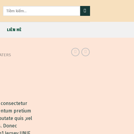
Tìm
kiếm:
LIÊN HÊ
ATERS
 consectetur
mentum pretium
putate quis ,vel
s. Donec
n1 Jersey UNIF.