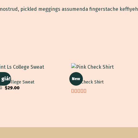
 nostrud, pickled meggings assumenda fingerstache keffiyeh
TOPS
 giá!
New
 Ls College Sweat
Pink Check Shirt
Giá
Giá
00
$
29.00
gốc
hiện
là:
tại
Được
$29.00.
là:
xếp
$29.00.
hạng
3.50
5
sao