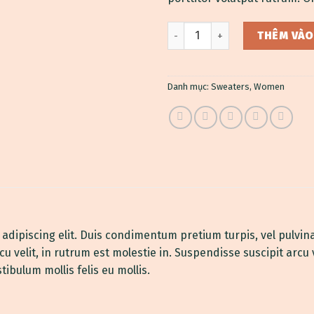
On1 Jersey UNIF số lượng
THÊM VÀO
Danh mục:
Sweaters
,
Women
adipiscing elit. Duis condimentum pretium turpis, vel pulvin
 velit, in rutrum est molestie in. Suspendisse suscipit arcu v
stibulum mollis felis eu mollis.