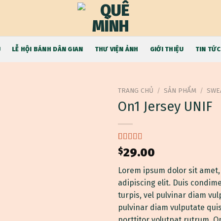
9
Ủ
LỄ HỘI BÁNH DÂN GIAN
THƯ VIỆN ẢNH
GIỚI THIỆU
TIN TỨC
TRANG CHỦ
/
SẢN PHẨM
/
SWE
On1 Jersey UNIF
5.00
1
trên 5
$
29.00
dựa trên
đánh giá
Lorem ipsum dolor sit amet,
adipiscing elit. Duis condi
turpis, vel pulvinar diam vul
pulvinar diam vulputate qui
porttitor volutpat rutrum. O