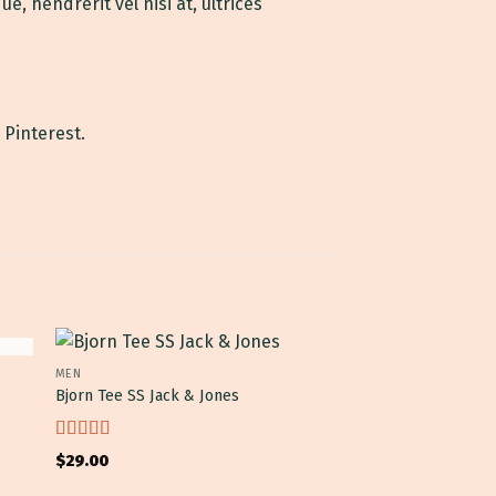
e, hendrerit vel nisi at, ultrices
 Pinterest.
MEN
MEN
New
Bjorn Tee SS Jack & Jones
Jeansmaker Tee Lee
$
29.00
Được
$
29.00
xếp
hạng