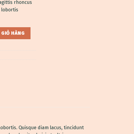
agittis rhoncus
 lobortis
Island số lượng
 GIỎ HÀNG
obortis. Quisque diam lacus, tincidunt