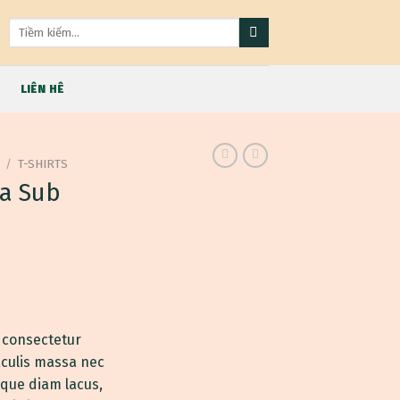
Tìm
kiếm:
LIÊN HÊ
/
T-SHIRTS
ia Sub
 consectetur
iaculis massa nec
sque diam lacus,