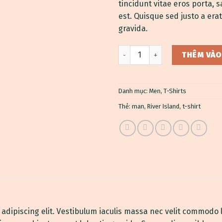
tincidunt vitae eros porta, s
est. Quisque sed justo a erat
gravida.
SS Crew California Sub River 
THÊM VÀO
Danh mục:
Men
,
T-Shirts
Thẻ:
man
,
River Island
,
t-shirt
adipiscing elit. Vestibulum iaculis massa nec velit commodo l