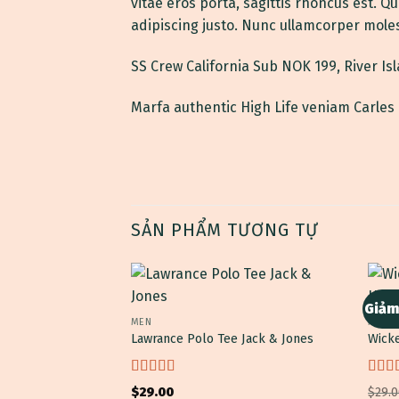
vitae eros porta, sagittis rhoncus est. Qu
adipiscing justo. Nunc ullamcorper molest
SS Crew California Sub NOK 199, River I
Marfa authentic High Life veniam Carles
SẢN PHẨM TƯƠNG TỰ
Giảm
MEN
MEN
Lawrance Polo Tee Jack & Jones
Wick
Được xếp
Được
$
29.00
$
29.