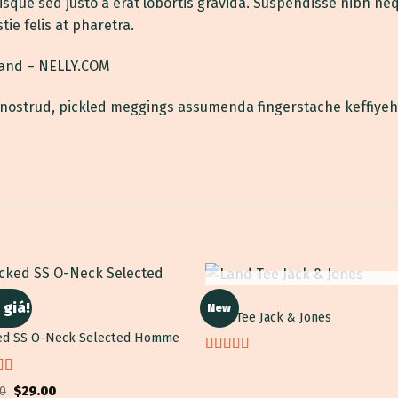
isque sed justo a erat lobortis gravida. Suspendisse nibh nequ
ie felis at pharetra.
sland – NELLY.COM
 nostrud, pickled meggings assumenda fingerstache keffiyeh
HẾT HÀNG
MEN
 giá!
New
Land Tee Jack & Jones
ed SS O-Neck Selected Homme
Được xếp
hạng
4.00
 xếp
Giá
Giá
00
$
29.00
5 sao