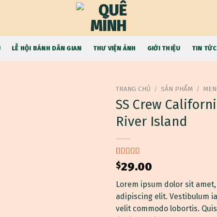
9
Ủ
LỄ HỘI BÁNH DÂN GIAN
THƯ VIỆN ẢNH
GIỚI THIỆU
TIN TỨC
TRANG CHỦ
/
SẢN PHẨM
/
MEN
SS Crew Californ
River Island
3.67
3
trên
$
29.00
5 dựa
trên
đánh
Lorem ipsum dolor sit amet,
giá
adipiscing elit. Vestibulum 
velit commodo lobortis. Qui