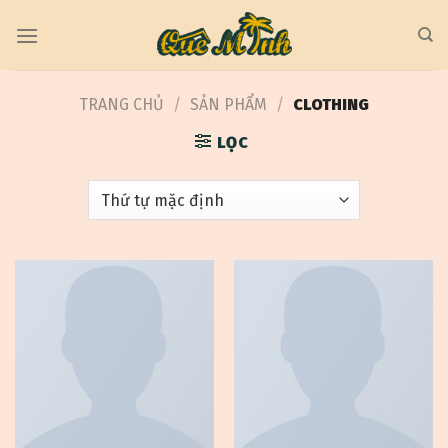
Skip
to
content
TRANG CHỦ
/
SẢN PHẨM
/
CLOTHING
LỌC