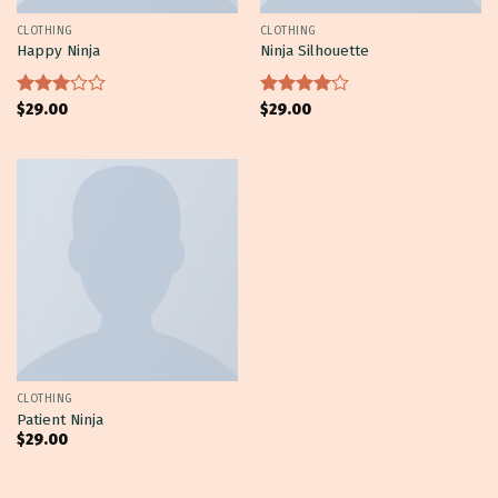
CLOTHING
CLOTHING
Happy Ninja
Ninja Silhouette
Được
$
29.00
Được
$
29.00
xếp
xếp hạng
hạng
4.00
5
3.00
5
sao
sao
CLOTHING
Patient Ninja
$
29.00